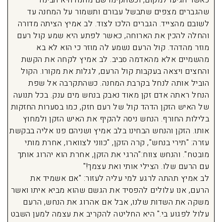
כאשר הגיעו למקום, וכשהקימו שם מחנה היא הבינה
שהגברים מצפים שתבשל עבורם ותשמור על המחנה עד
לשובם מהצייד. הגברים הלכו לצוד. לב אמיץ הציתה מדורה
והחלה להכין את הארוחה, כאשר לפתע היא שמע קול רעם
מוזר מהדהד. קול הרעם נשמע לה מוזר כי הוא לא בא
מהשמיים אלא מהאדמה סביב. לב אמיץ לקחה את הקשת
והחצים ויצאה בעקבות קול הרעם, לגלות את מקורו. הקול
הוביל אותה לנחל בקרבת המחנה. כשהתקרבה אל שפת
הנחל ראתה אדם זקן מאוד נאבק בנחש מים ענק. בכל תנועה
של האיש הזקן הדהד קול של רעם חזק, כמו בסערות החזקות
בלילות החורף. הנחש ניסה להקיף את האיש הזקן ולמחוץ
אותו. הזקן והנחש הבחינו בלב אמיץ ושניהם פנו אליה בבקשת
עזרה: "תירי בנחש", קרה הזקן, "כווני לצווארו, אחרת מותי
מובטח". והנחש צווח:"הרגי את הזקן, אחרת הוא יהרוג אותך
עם הרעם שלו. הצילי אותי ואת עצמך!"
לב אמיץ תהתה לרגע למי עליה לעזור: "אם אשמיד את
הרעם, אנו עלולים להפסיד את הגשם שהוא מביא איתו ואשר
משקה את השדות שלנו, אבל אם אהרוג את הנחש, הרעם
עלול לפגוע בי." היא החליטה להקריב את עצמה למען השבט