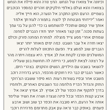
וכיוונה אל צווארו של הנחש. החץ נורה והוא פילח את הנחש
בצווארו והוא נעלם באלפי חלקיקים זוהרים כמספר הכוכבים
בשמיים. הרעם הזקן התקרב אל הנערה, הוא חייך אליה
ואמר:"ידידותי מובטחת לך לנצח. בתמורה לעזרתך אלמד
אותך שיר קסום שתוכלי להשתמש בו כדי להגן על בני עמך
בעתות סכנה." זמן קצר מאוחר יותר חזרו הגברים למחנה
שמחים אחרי מסע צייד מוצלח. למחרת המחנה פורק וכולם
יצאו חזרה אל עבר השבט. כמה ימים מאוחר יותר יצאו
הגברים שוב למסע ציד. הפעם התכוונו לעלות להרים
המושלגים וסרבו לקחת את לב אמיץ. היא עצמה ויתרה מהר
על רצונה לצאת למסע, כי הייתה לה תחושת בטן שעליה
להשאר בשבט עם הילדים, הנשים והזקנים. בצהרי היום,
כאשר הגברים כבר היו רחוקים מהכפר, הגיע בדהירה רוכב
משבט אחר ובפיו בשורות רעות. הוא סיפר ששבט הצ'רוקי
החזק והגדול הכריז מלחמה נגד השבטים האחרים, ולוחמיו
בדרך לתקוף את הכפר של לב אמיץ. לב אמיץ יצאה אל
ארבע קצות הכפר ובכל פינה נעצרה ושרה את השיר שלימד
אותה אל הרעם, היא סובבה את הכפר כך שוב ושוב ארבע
פעמים. באופק כבר נראה ענן אבק מתרומם מדהירת רוכבי