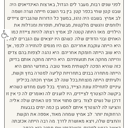
לפני שנים רבות, מעבר לים הגדול, בארצות האינדיאנים היה
שבט קטן שחי בכפר קטן. בין בני השבט חייתה נערה ושמה
לב אמיץ. בשבט היה נהוג, במשך כל הדורות שהגברים ציידים
ולוחמים והנשים מלקטות, מבשלות, תופרות ומגדלות את
פתח סרג
הילדים. מאז היותה קטנה לב אמיץ רצתה להיות ציידת כמו
האחים ובני הדודים שלה. כשהם היו יוצאים עם הגברים לצוד,
היא הייתה עוקבת אחריהם. הם היו מנסים להחזירה לכפר, אך
היא שוב הייתה חומקת אחריהם. היא נהגה לצפות בהם צדים
והייתה מחקה את תנועותיהם. היא הייתה מחקה אותם בדיוק
כזה שהיא הפכה לקשתית מאוד טובה. בחודשי החום היא
הייתה מתחרה בבנים בתחרויות קליעה למטרה בחץ וקשת,
ולעיתים הייתה מנצחת.בכל שנה לב אמיץ חכתה בכיליון
עיניים לתחילת עונת הצייד, בחורף. בכל פעם מחדש כשהיא
ביקשה להצטרף לציידים, היו לועגים לה ואומרים לה כי אין זו
דרכן של נשים לצוד. ביום סתווי אחד פנו האחים שלה אליה
והציעו לה להצטרף איתם למסע בן כמה ימים בגבעות
הרחוקות יותר. לב אמיץ שמחה מאוד, אספה את הקשת
והחצים שלה, ויצא מאושרת לדרך. מה רבה הייתה אכזבתה