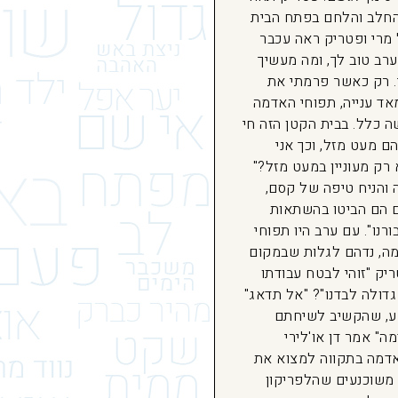
 החלב והלחם בפתח הבית
 מרי ופטריק ראה עכבר
ערב טוב לך, ומה מעשיך
בי. רק כאשר פרמתי את
אד ענייה, תפוחי האדמה
ה כלל. בבית הקטן הזה חי
ם מעט מזל, וכך אני
 רק מעוניין במעט מזל?"
 והניח טיפה של קסם,
ם הם הביטו בהשתאות
רנו". עם ערב היו תפוחי
ה, נדהם לגלות שבמקום
יק "זוהי לבטח עבודתו
גדולה לבדנו"? "אל תדאג"
ושע, שהקשיב לשיחתם
ה" אמר דן או'לירי
האדמה בתקווה למצוא את
 משוכנעים שהלפריקון