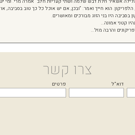
לילה אשאיר חלת דבש שלמה ושתי קעריות חלב" אמרה מרי. ומי יש
הלפריקון. הוא חייך ואמר: "ובכן, אם יש אוכל כל כך טוב בסביבה, או
ן בסביבה היו בני הזוג מבורכים ומאושרים.
יו קטני אמונה…
פריקונים והרבה מזל…
צרו קשר
דוא"ל
פרטים