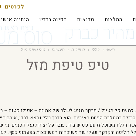
לפרטים: 052-4844789
ם
המלצות
סדנאות
הפינה ברדיו
הנחייה אישית
ראשי
›
כללי
›
סיפורים
›
מעשיות
›
טיפ טיפת מזל
טיפ טיפת מזל
 כמעט כל מטייל / מבקר מגיע לשלב של אמונה – אפילו קטנה – בפי
סנדלר בממלכת הפיות האיריות. הוא בדרך כלל נמצא לבדו, אוהב חיי
אשר רגליו משוכלות עם פטיש בידו, עובד על יצירת נעל קסמים. מי ש
לל חליפה ירקרקה ונעלי עור משובחות המשובצות בפעמוני כסף. לעי