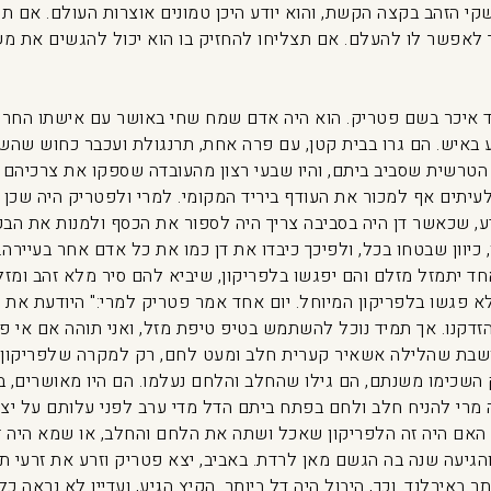
קי הזהב בקצה הקשת, והוא יודע היכן טמונים אוצרות העולם. אם תהי
 לאפשר לו להעלם. אם תצליחו להחזיק בו הוא יכול להגשים את מש
ד איכר בשם פטריק. הוא היה אדם שמח שחי באושר עם אישתו החרוצה
רע באיש. הם גרו בבית קטן, עם פרה אחת, תרנגולת ועכבר כחוש שה
טרשית שסביב ביתם, והיו שבעי רצון מהעובדה שספקו את צרכיהם הד
עיתים אף למכור את העודף ביריד המקומי. למרי ולפטריק היה שכן בש
, שכאשר דן היה בסביבה צריך היה לספור את הכסף ולמנות את הבקר
כיוון שבטחו בכל, ולפיכך כיבדו את דן כמו את כל אדם אחר בעיירה.
אחד יתמזל מזלם והם יפגשו בלפריקון, שיביא להם סיר מלא זהב ומזל
 פגשו בלפריקון המיוחל. יום אחד אמר פטריק למרי:" היודעת את מר
זדקנו. אך תמיד נוכל להשתמש בטיפ טיפת מזל, ואני תוהה אם אי פע
ושבת שהלילה אשאיר קערית חלב ומעט לחם, רק למקרה שלפריקון יעב
 השכימו משנתם, הם גילו שהחלב והלחם נעלמו. הם היו מאושרים, ב
 מרי להניח חלב ולחם בפתח ביתם הדל מדי ערב לפני עלותם על יצו
ע, האם היה זה הלפריקון שאכל ושתה את הלחם והחלב, או שמא היה 
הגיעה שנה בה הגשם מאן לרדת. באביב, יצא פטריק וזרע את זרעי 
תר באירלנד. וכך, היבול היה דל ביותר. הקיץ הגיע, ועדיין לא נראה 