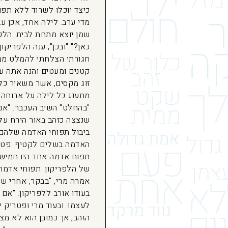
כיצד יוכלו לשרוד ללא תפ
מדי ערב. לילה אחד, אכן ע
שמן יוצא מתחת לבית. הלפר
כאן?" "ובכן", ענה הלפריקו
חגורתי הצלחתי להמלט ממנו
קטנים ומעטים והנה אתה עכ
זוג מקסים, אשר משאיר כל 
מתענג כל לילה על ארוחה טו
"בהחלט" השיב העכבר. "אם 
שנצצה כזהב באור הירח על
ביבול תפוחי האדמה שלהם. ה
האדמה בשלים לקטיף. פטרי
תפוח אדמה אחד היו חמישים
של הלפריקון. תפוחי אדמה 
אמרה מרי, "בבקר, אחרי שי
בעודו אורב ללפריקון. "אם 
לעצמו. ובעוד מרי ופטריק
הזהב, אך כמובן הוא לא מ