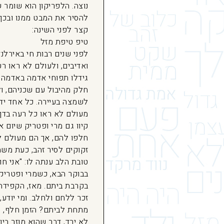
נוצה. הלפריקון הוא שומר ש
להסיר את המבט ממנו ובכך
קצר לפני השינה:
טיפ טיפת מזל
לפני שנים רבות חי באירלנ
ואדיבים, ולעולם לא ראו 
גידלו תפוחי אדמה באדמה ה
חלק מהיבול עם שכניהם, ול
לשמצה בעיירה. כל אחד ידע
מעולם לא ראו כל רעה בדן, 
קיוו גם מרי ופטריק שיום 
חלפו להם, אך הם מעולם לא
זקוקים לסיר זהב, כעת משה
טובת הלב ענתה לו: "אני ח
בבוקר הבא, כשמרי ופטריק
בקרבת ביתם. מאז, הקפידה
זכר ללחם ולחלב. ומי יוד
מתחת לביתם? הזמן חלף, ו
לא ירד, דבר שהוא מוזר ביו