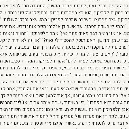
וחי האדמה. ובכל זאת, למרות מצבם הקשה, התמידה מרי להניח את
בר במקום לפריקון. הוא רץ במהירות הבזק, ובחולפו על פני ביתם של
יקון עצר ממרוצו. העכבר שהכיר לפריקון מהו, עצר וברכו לשלום: "
ן, "נמתי לי בשדה הסמוך, עד אשר דן או'לירי תפס אותי ודרש את זה
. אך אני רואה דבר מאוד מוזר כאן" אמר הלפריקון, "החווה נראית מ
בר שמן ומדושן. האם תוכל להסביר לי זאת?" "או, זה לא יהיה לי קש
ערב פת לחם וקערית חלב בתקווה שלפריקון יעבור בסביבה ויביא לה
בה". "האם ברצונך לומר לי שהזוג אינו מעוניין בזהב שברשותי, אלא
כך, כמדומני שאוכל לעזור להם" אמר הלפריקון. הוא רץ סביב השדה
 כל שיח תפוחי אדמה. בבוקר הבא, כשפטריק ומרי קרבו לפתח בית
ם רקדו ושרו, ופטריק אמר :"תפוחי אדמה אלו הם כמו סירי זהב עבו
ק לקח את מעדרו, וכאשר החל לחפור כדי להוציא את תפוחי האדמ
 תפוחי אדמה, מהטובים שראה אי פעם. "ראי את זה מרי", אמר פטר
אלו הם כמו זהב טהור עבורנו, אך איך למען השם נוציא כמות כל כך 
נה טובה יבוא הפתרון". בין השיחים, שהה אותה עת דן או'לירי המר
אכן הלפריקון הוא זה שעשה זאת, וודאי טמון זהב במקום תפוחי האדמ
 ישנים, לקח דן את מעדרו של פטריק והחל לחפור את שיחי תפוחי 
צא דבר פרט לתפוחי אדמה. כאשר הקיצו מרי ופטריק משנתם הם היו