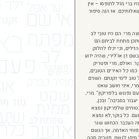
ו ברי מזל לתופסו – אין
אלותיכם. אז הנה סיפור
 מרי. הם היו טובי לב
שתכן מתחת לביתם.הם
לים, וכי יכלו לחלוק
ם דן או'לירי, שהיה ידוע
. ואולם, מרי ופטריק
 כמו כל האירים הטובים,
 טוב לימי זקנתם. השנים
י, איני חושב שאנו
ם נפגוש בלפריקון". מרי,
ור בסביבה". ובכן,
טוחים שלפריקון נמצא
עם. כל בוקר,לא נמצא
זה העכבר הכחוש שגר
תפוחי האדמה, אך הגשם
כל סימן לגשם. פטריק תהה