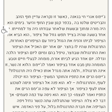
ג'יימס אגרי חי בגאנה , כאשר זו נקראה עדיין חוף הזהב
והבריטים שלטו בה , בכפר קטן שבין החוף והיער. בימים הוא
פתח סרג
היה מורה ומחנך ובשעות שלאחר עבודתו היה צד למחייתו. יום
אחד בשעה שהיה בצייד תפש גוזל של ציפור , הוא הביא את
הציפור לביתו והניח את הגוזל ביחד עם הציפורים האחרות,
התרנגולות שהיו לו בחצר. יום אחר יום האכיל את הציפור
ואת התרנגולות שבחצר, טיפל בהם ומיום ליום הציפור הלכה
וגדלה. יום אחד הגיע לביתו אורח, מומחה לבעלי חיים וטבע.
המומחה נתן מבט אחד בציפור ואמר לג'יימס: הלוא זה נשר, זו
אינה תרנגולת , ולמה אתה מגדל אותו כאילו היה תרנגולת?
ג'יימס הרים את כתפיו והחוקר המשיך- הציפור הזו יכולה
לעוף, והתרנגולות – לא. הוא פנה אל הציפור וניסה לשכנע
אותו לעוף כציפור. אך הציפור לא עפה וג'ימס הרים את
כתפיו ואמר לעצמו- כך הוא. הוא ניסה עוד כמה פעמים- אך
דבר לא צלח. הציפור שהתגלתה עתה כנשר גדול ויפה
העדיפה את חברת התרנגולות בלול, על פני האדמה. איש