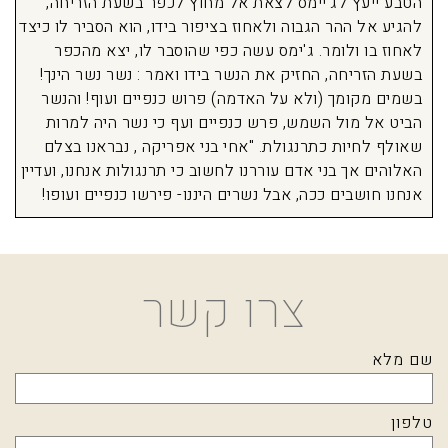
הטבע ייעץ לג'יימס לצאת אל מחוץ לכפר בשעת הזריחה,
להגיע אל ההר הגבוה ולאחוז בציפור בידו, הוא הסביר לו כיצד
לאחוז בו ולומר. ג'ימס עשה כפי שהוסבר לו, יצא מהכפר
בשעת הזריחה, החזיק את הנשר בידו ואמר : נשר נשר הינך!
בשמים מקומך (ולא על האדמה) פרוש כנפיים ועוף! והנשר
הביט אל מול השמש, פרש כנפיים ועף כי נשר היה למרות
שאולף לחיות כתרנגולת. "אחי בני אפריקה , נבראנו בצלם
האלוהים אך בני אדם עוררנו לחשוב כי תרנגולות אנחנו, ועדיין
אנחנו חושבים ככה, אבל נשרים היננו- פירשו כנפיים ועופו!
צרו קשר
שם מלא
טלפון