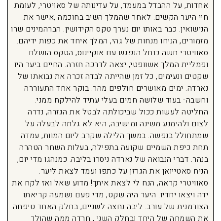
אחדות, על ההבדל במעמד, על עדינותה של סאויטרי, לעומת
חיי היער הקשים. לאחר שהמלך השיב בחוכמה ,אישר את
הנישואין. כבר באותו יום נערך טקס הקידושין. הברהמינים שרו
מזמורים, הניחו מנחות של גהי, המלך איחד את כפות ידיהם.
סאוויטרי חשה כנחל הנפגש עם אוקיינוס, הטקס הושלם
ופמליית המלך אשוופטי, יצאה לדרכה חזרה. החיים ביער היו
שקטים ונעימים, כל זמן שהייתה לבדה זכרה את נבואתו של
נארדה. ימים מאושרים חולפים מהר. בוקר אחד התעוררה
וחשבה- בעוד שלושה חמים בעלי עתיד להילקח ממני.
החליטה לעשות ככול שביכולתה לבטל את הגזרה, נדרה
לצום ולהימנע משינה ומישיבה, היא לא גלתה לבעלה על
שמתחולל בנפשה. במשך הלילה שקרב ליום המוות, עמדה
תחת כיפת השמיים שקועה בתפילה, בעלות השחר הטהרה
בנהר. דברי הנבואה של נארדה ניסרו בליבה. כמנהגו מדי יום,
הניח סאטייואן את הגרזן על כתפו ועמד לצאת ליער.
סאוויטרי קראה, הנח לי לצאת איתך! מדוע שאל ואז לקח את
ידה ויצאו יחדיו. היער היה שקט, מדי פעם נשמעה קריאתו
הצורמנית של עורב. ליבה נחצה לשניים, בחלק האחד טיפחה
את השמחה של היחד ובחלק השני , חרדה ממה שהולך