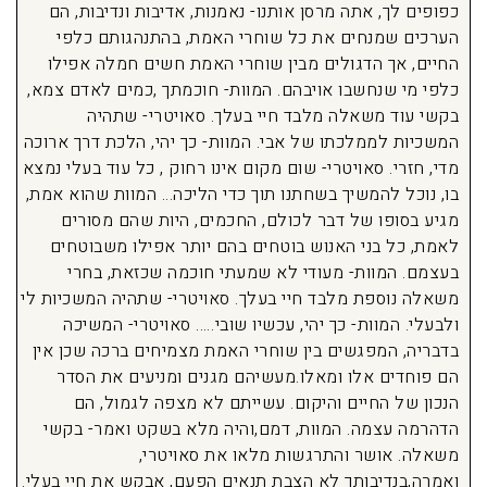
כפופים לך, אתה מרסן אותנו- נאמנות, אדיבות ונדיבות, הם
הערכים שמנחים את כל שוחרי האמת, בהתנהגותם כלפי
החיים, אך הדגולים מבין שוחרי האמת חשים חמלה אפילו
כלפי מי שנחשבו אויבהם. המוות- חוכמתך ,כמים לאדם צמא,
בקשי עוד משאלה מלבד חיי בעלך. סאויטרי- שתהיה
המשכיות לממלכתו של אבי. המוות- כך יהי, הלכת דרך ארוכה
מדי, חזרי. סאויטרי- שום מקום אינו רחוק , כל עוד בעלי נמצא
בו, נוכל להמשיך בשחתנו תוך כדי הליכה… המוות שהוא אמת,
מגיע בסופו של דבר לכולם, החכמים, היות שהם מסורים
לאמת, כל בני האנוש בוטחים בהם יותר אפילו משבוטחים
בעצמם. המוות- מעודי לא שמעתי חוכמה שכזאת, בחרי
משאלה נוספת מלבד חיי בעלך. סאויטרי- שתהיה המשכיות לי
ולבעלי. המוות- כך יהי, עכשיו שובי….. סאויטרי- המשיכה
בדבריה, המפגשים בין שוחרי האמת מצמיחים ברכה שכן אין
הם פוחדים אלו ומאלו.מעשיהם מגנים ומניעים את הסדר
הנכון של החיים והיקום. עשייתם לא מצפה לגמול, הם
הדהרמה עצמה. המוות, דמם,והיה מלא בשקט ואמר- בקשי
משאלה. אושר והתרגשות מלאו את סאויטרי,
ואמרה,בנדיבותך לא הצבת תנאים הפעם, אבקש את חיי בעלי.