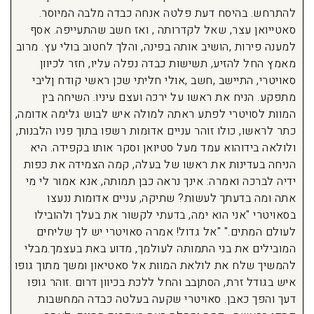
להתרחש. בהיסח דעת פלטה אנחה כבדה מלבה המיוסר.
סאטייואן עצר, שאל לקדרותה , ואז חשב שהתעייפה. אסף
למענה פירות ,הושיב אותה בפינה, והלך לחטוב בולי עץ. מרוב
מאמץ החל להזיע, תשישות כבדה נפלה עליו, חזר לכיוון
סאויטרי, התיישב ,חשב ,אולי חליתי שכן ראשי קודח ןליבי
מתפקע. הניח את ראשו על ירכה ועצם עיניו. השיחה בין
המוות לסויטרי לפתע ראתה למולה איש לבוש גלימה אדומה,
כתר לראשו, כולו זוהר עניים אדומות רשפו בתוך פניו הלבנות,
ולולאה בידוהוא עמד מעל סטיואן וסקר אותו בקפידה. היא
הניחה בעדינות את ראשו של בעלה, קמה הצמידה את כפות
ידיה לברכה ואמרה: אינך נראה כבן תמותה, אנא אמור לי מי
אתה ומה בדעתך לעשות? שתיקה, עניים אדומות ננעצו
בסאויטרי "אני הוא ימה, בדעתי לקשור את בעלך ולהובילו
לעולם המתים." "אל גדול! אמרה סאויטרי יש לך שליחים
המובילים את בני התמותה לעולמך, מדוע באת בעצמך.מבלי
להמשיך שלח את לולאת המוות אל סאטיאון ומשך מתוך גופו
איש בגודל זרת, הסתןבב והחל ללכת בכיוון דרום .זוהר גופו
דעך והפך כאבן. סאויטרי שקעה בעלטה כבדה המחשבות