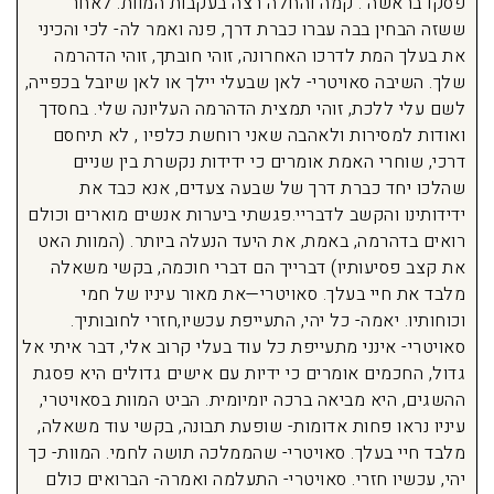
פסקו בראשה . קמה והחלה רצה בעקבות המוות. לאחר
ששזה הבחין בבה עברו כברת דרך, פנה ואמר לה- לכי והכיני
את בעלך המת לדרכו האחרונה, זוהי חובתך, זוהי הדהרמה
שלך. השיבה סאויטרי- לאן שבעלי יילך או לאן שיובל בכפייה,
לשם עלי ללכת, זוהי תמצית הדהרמה העליונה שלי. בחסדך
ואודות למסירות ולאהבה שאני רוחשת כלפיו , לא תיחסם
דרכי, שוחרי האמת אומרים כי ידידות נקשרת בין שניים
שהלכו יחד כברת דרך של שבעה צעדים, אנא כבד את
ידידותינו והקשב לדבריי.פגשתי ביערות אנשים מוארים וכולם
רואים בדהרמה, באמת, את היעד הנעלה ביותר. (המוות האט
את קצב פסיעותיו) דברייך הם דברי חוכמה, בקשי משאלה
מלבד את חיי בעלך. סאויטרי—את מאור עיניו של חמי
וכוחותיו. יאמה- כל יהי, התעייפת עכשיו,חזרי לחובותיך.
סאויטרי- אינני מתעייפת כל עוד בעלי קרוב אלי, דבר איתי אל
גדול, החכמים אומרים כי ידיות עם אישים גדולים היא פסגת
ההשגים, היא מביאה ברכה יומיומית. הביט המוות בסאויטרי,
עיניו נראו פחות אדומות- שופעת תבונה, בקשי עוד משאלה,
מלבד חיי בעלך. סאויטרי- שהממלכה תושה לחמי. המוות- כך
יהי, עכשיו חזרי. סאויטרי- התעלמה ואמרה- הברואים כולם