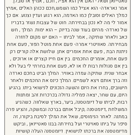
סאטייואן ושאל- האם אין הוא אציל, חכם , אמיץ או סובלן.
אמר נאראדה- הוא אציל כמו השמש,חכם ככוהן האלים ,אמיץ
כמלך האלים וסובלן כמו האדמה, הוא רגוע ועדין וצנוע. אם כך
אמור לי מה לא נכון בבחירתה. חוט של עצבות נשזר בדבריו
של נארדה- מהיום בעוד שנה בדיוק – הוא ימות. המלך , חש
כאב ולאחר שתיקה , אמר לביתו – האם יש מקום לחזרה
מבחירתה. סאוויטרי אמרה- פעם אחת מוטל הפור, פעם אחת
ניתנת הבת , פעם אחת אומרים אתן. שלושת אלה קורים רק
פעם אחת, אומרים החכמים. בין אם חייו קצרים או ארוכים ,
בין אם סגולות רבות לו או לא, פעם אחת בחרתי לי בעל ולא
אבחר שנית. שתיקה עמדה באוויר. המלך הביט בחכם נארדה
וזה ברך אותם ויצא לשמיים. המלך כינס את החכמים ולאחר
חישובים, בחרו את היום והשעה הנכונים לנישואי ביתו. בהגיע
היום, עם שחר, יצאה פמליה גדולה בכרכרות זהב ומתנות
רבות, לביתו של דיומטסנה, ביער, בארץ שאלווה. כשהגיע
המשלחת ,דיומטסנה ,קיבל אותם בברכה ובמשקה, והציע פרה
במתנה. לאחר הנימוסים, שאל את המלך לסיבת ביקורו, זה
סיפר על ביתו סאויטרי ועל בחירתה בבנו סאטייואן , וביקש
מדיומטסנה את ברכתו לנישואין. דיומטסנה העלה קושיות