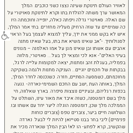
לאוויר העולם תינוקת שעינה נצצו כשני כוכבים. המלך
המאושר ערך משתה להולדת בתו וקרא לתינוקת סאויטרי על
שם האלה. סאויטרי גדלה ויפתה כאלה, יופייה וחוכמתה היו
כה שמימיים עד שזה הרחיק מעליה מחזרים. בתי אמר המלך,
פתח סרג
איש לא בקש ממני את ידך, עליך למצוא לעצמך בעל הראוי
לסגולותיך. -"אב שאינו משיא את בתו, בעל שאינו מתנה
אהבים עם אשתו ובן שאינו מגן על אמו האלמנה – מגונים
בעיני האלים"- אנא לכי ומצאי לך בעל…. סאויטרי, מלווה
בפמליה, בעגלת זהב ומתנות, יצאה למקומות עלייה לרגל,
בבקתות של חכמים יוגיים… העניקה מתנות ולגמה בשקיקה
מחוכמתם, כשמסעה הסתיים, חזרה. כשנכנסה לחדר המלך,
המלך, באותה העת ,ישב עם החכם השמימי-נארדה- .נגעה
בכפות רגליהם, ובעיניים נוצצות סיפרה. בארץ שאלווה, חי
מלך בשם דומטסנה, כשזה איבד את מאור עינו, השתלט על
הממלכה מלך שכן, דומטסנה הוגלה ליער יחד עם אשתו ובו.
השלושה חיים ביער, צוברים טפס (צוברים כוחות
פנימיים).ליבי בחר בבנו סטייואן להיות לי לבעל. נארדה
שהקשיב, קרא לפתע- הו לא! הבין המלך שנארדה מכיר את