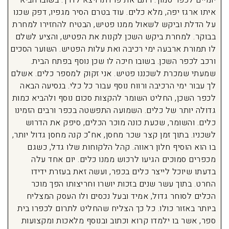
יומיים לכפר סמוך. רתם את פרדתו ויצא לדרך. בשובו הביא
איתו ארגז יפה, מלא כלים. עוד בטרם הסיר מגפיו, דפק שכנו
על הדלת וביקש לשאול ממנו פטיש, הבטיח להחזירו למחרת
בבוקר. למחרת ביקש השכן לקנות את הפטיש, והציע לשלם
לו תמורת ארבעה ימי רכיבה ואת עלות הפטיש. השוער הסכים
ורכב לכפר השכן. בשובו חיכה לו שכן נוסף בפתח הבית.
שמעתי שמכרת לשכננו פטיש. אני זקוק למספר כלים. אשלם
לך עבור ימי הרכיבה ורווח נוסף עבור כל כלי. בנסיעה הבאה
לכפר השכן, החליט השומר להקצות סכום נוסף ולהביא כמות
גדולה יותר של כלים. השמועה התפשטה בכפר ורבים הזמינו
כלים. והשומר, שכעת כונה מוכר הכלים, סיפק את הדרוש
לשכניו. בתוך זמן קצר שכר מחסן, אח"כ קנה מחסן גדול יותר,
בו הוא הוסיף חלון ראווה. קהל הלקוחות שלו גדל, כשגם
מכפרים סמוכים הגיעו לרכוש ממנו כלים. יום אחד עלה
בדעתו שיוכל לייצר כלים בכפר, ועשה זאת בעזרת ידידו
החרט. בתוך עשר שנים בזכות יושרו וחריצותו הפך מוכר
הכלים לסוחר גדול, אמיד ובעל נכסים ולו העסק המצליח
ביותר באזור כולו. כל כך הצליח שהחליט לתרום לכפרו בית
ספר, אשר בו ילמדו קרוא וכתוב ובנוסף מלאכות ומקצועות