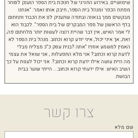
שימושיים. באירוע החגיגי של חנוכת בית הספר הוענק לסוחר
מפתח הכפר ומנהל בית הספר, חיבק אותו ואמר: "אנחנו
מבקשים ממך בגאווה ובתודה שתעניק לנו את הכבוד ותחתום
בדף הראשון של ספר המבקרים של בית הספר". לכבוד הוא
לי אמר האיש, אין דבר שהיית רוצה לעשות יותר מלחתום פה,
זאת, אך איני יכול, איני יודע קרוא וכתוב. מנהל בית הספר לא
האמין למשמע אוזניו "אתה ?בנית עסק כ"כ מצליח מבלי
לדעת קרוא וכתוב? אני מלא התפעלות , אני שואל את עצמי
מה היית עושה אילו ידעת קרוא וכתוב?. אני יכול לענות על כך
השיב האיש: אילו ידעתי קרוא וכתוב…. הייתי שוער בבית
הבושת.
צרו קשר
שם מלא