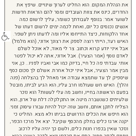
את הנהלת המקום. הוא החליט לערוך שינויים. שיפץ את
החדרים, כינס את צוות העובדים ומסר להם הוראות חדשות.
לשוער אמר: בנוסף לעבודתך כשומר, עליך לרשום כמה
אנשים נכנסים כל יום, ואחת לכמה ימים לרשום דעתו של
פתח סרג
אחד הלקוחות, כיצד התייחסו אליו ומה לדעתו ניתן לשפר.
האיש רעד, הייתי רוצה לספק את רצונך אדוני, (הוא מלמל)
אבל איני יודע קרוא וכתוב. צר לי מאוד, לא אוכל לשלם
לאדם נוסף (אמר הצעיר). אבל אדוני, אתה לא יכול לפטר
אותי. עבדתי פה כל חיי, בדיוק כמו אבי ואביו לפניו… כן, אני
מבין אמר הצעיר, אבל איני יכול אחרת. אשלם לך סכום כסף
שיספיק לך עד שתמצא עבודה אני מאחל לך בהצלחה (פנה
והלך). האיש חש שעולמו חרב עליו, הוא הגיע לביתו, מובטל
בפעם הראשונה בחייו, וחשב מה עלי לעשות? הוא נזכר
שלעיתים כשנשברה מיטה או התקלקלה דלת של ארון, הוא
הצליח לתקן אותם, וחשב שזה יכול להיות עבורו עיסוק זמני.
הוא חיפש את הכלים הדרושים בביתו ולא מצא. החליט כי
יקנה ארגז כלים בחלק מהכסף שקיבל. יצא אל מרכז הכפר,
ונזכר שאין בכפרו חנות כלים, ולשם כך יהיה עליו לרכוב