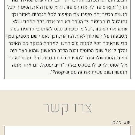
והגנב התרחק ונעלם. והאיכר חזר הביתה אשתו שאלה "מה
קרה" והוא סיפר לה את הסיפור, והיא סיפרה את הסיפור לכל
הנשים בכפר והם סיפרו את הסיפור לכל הגברים באזור וכך
נתגלגל לו הסיפור עד הערב לא היה אדם בכל המחוז שלא
שמע את הסיפור, וכל מי ששמע נכנס לאותו בית והניח כמה
מטבעות על השולחן לאות הזדהות, וכך נאסף שם מספיק כסף
כדי שהאיכר יוכל לקנות סוס חדש. למחרת בבוקר קם האיכר
והלך לו אל שוק הסוסים והנה הדבר הראשון שהוא ראה היה
כמובן הסוס שלו עומד למכירה בסכום גבוה. מייד ניגש האיכר
אל הסוס ולחש לו בשקט באוזן: "רייב יענקל, יום אחד אתה
חופשי ושוב עשית את זה עם שיקסה?".
צרו קשר
שם מלא