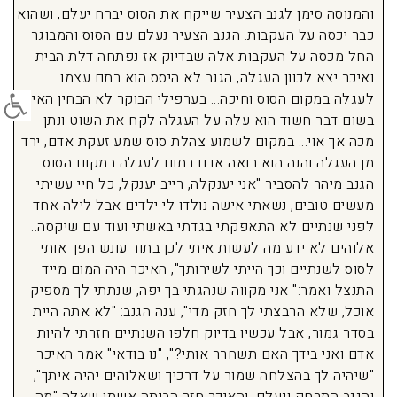
והמנוסה סימן לגנב הצעיר שייקח את הסוס יברח יעלם, ושהוא
כבר יכסה על העקבות. הגנב הצעיר נעלם עם הסוס והמבוגר
החל מכסה על העקבות אלה שבדיוק אז נפתחה דלת הבית
ואיכר יצא לכוון העגלה, הגנב לא היסס הוא רתם עצמו
פתח סרג
לעגלה במקום הסוס וחיכה… בערפילי הבוקר לא הבחין האיכר
בשום דבר חשוד הוא עלה על העגלה לקח את השוט ונתן
מכה אך אוי… במקום לשמוע צהלת סוס שמע זעקת אדם, ירד
מן העגלה והנה הוא רואה אדם רתום לעגלה במקום הסוס.
הגנב מיהר להסביר "אני יענקלה, רייב יענקל, כל חיי עשיתי
מעשים טובים, נשאתי אישה נולדו לי ילדים אבל לילה אחד
לפני שנתיים לא התאפקתי בגדתי באשתי ועוד עם שיקסה..
אלוהים לא ידע מה לעשות איתי לכן בתור עונש הפך אותי
לסוס לשנתיים וכך הייתי לשירותך", האיכר היה המום מייד
התנצל ואמר:" אני מקווה שנהגתי בך יפה, שנתתי לך מספיק
אוכל, שלא הרבצתי לך חזק מדי", ענה הגנב: "לא אתה היית
בסדר גמור, אבל עכשיו בדיוק חלפו השנתיים חזרתי להיות
אדם ואני בידך האם תשחרר אותי?", "נו בודאי" אמר האיכר
"שיהיה לך בהצלחה שמור על דרכיך ושאלוהים יהיה איתך",