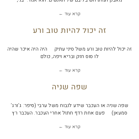
מאבק המתרחש בליבם של האנשים. הוא אמר: "בני,
קרא עוד ←
זה יכול להיות טוב ורע
זה יכול להיות טוב ורע משל סיני עתיק היה היה איכר שהיה
לו סוס חזק ובריא ויפה, כולם
קרא עוד ←
שפה שניה
שפה שניה או העכבר שידע לנבוח משל ערבי (סיפר: ג'ורג'
סמעאן) פעם אחת רדף חתול אחרי העכבר. העכבר רץ
קרא עוד ←