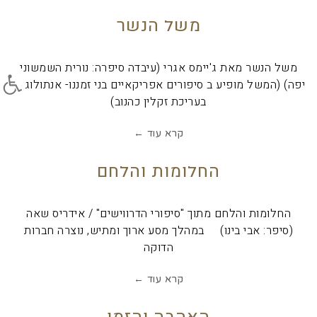
משל הנשר
פתח סרג
משל הנשר מאת ג'יימס אגרי (עיבדה סיפרה: נורית השמשוני
יפה) (המשל מופיע ב סיפורים אפריקאיים בני זמננו- אנתולוגיה,
בעריכת זקלין כהנוב)
קרא עוד ←
החלומות והלחם
החלומות והלחם מתוך "סיפורי הדרווישים" / אידריס שאה
(סיפר: אבי בינו) במהלך מסע ארוך ומתיש, נוצרה חברות
הדוקה
קרא עוד ←